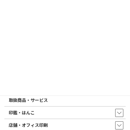
2026/03/09
はんこ屋さん21からのお知らせ
電子印鑑の使い方は？メリットやデメリットも解説
2026/02/13
はんこ屋さん21からのお知らせ
印鑑の書体（古印体・篆書体・印相体・楷書体・行書体）とは？
特徴とフォントの選び方
はんこ屋さん21からのお知らせ一覧 ≫
トップページ
店舗・アクセス
取扱商品・サービス
印鑑・はんこ
店舗・オフィス印刷