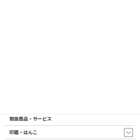
個人用印鑑の印材（素材）の選び方｜実印・銀行印・認印におす
すめは？
2026/03/09
はんこ屋さん21からのお知らせ
電子印鑑の使い方は？メリットやデメリットも解説
2026/02/13
はんこ屋さん21からのお知らせ
印鑑の書体（古印体・篆書体・印相体・楷書体・行書体）とは？
特徴とフォントの選び方
はんこ屋さん21からのお知らせ一覧 ≫
トップページ
店舗・アクセス
取扱商品・サービス
印鑑・はんこ