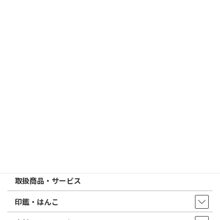
すめは？
2026/03/09
はんこ屋さん21からのお知らせ
電子印鑑の使い方は？メリットやデメリットも解説
2026/02/13
はんこ屋さん21からのお知らせ
印鑑の書体（古印体・篆書体・印相体・楷書体・行書体）とは？
特徴とフォントの選び方
はんこ屋さん21からのお知らせ一覧 ≫
トップページ
店舗・アクセス
取扱商品・サービス
印鑑・はんこ