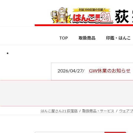
コ
ナ
ン
ビ
テ
ゲ
ン
ー
ツ
シ
TOP
取扱商品
印鑑・はんこ
へ
ョ
ス
ン
キ
に
ッ
移
プ
動
2026/04/27/
GW休業のお知らせ
はんこ屋さん21 荻窪店
取扱商品・サービス
ウェア