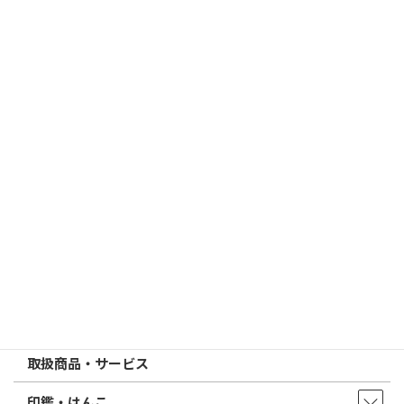
2026/03/19
はんこ屋さん21からのお知らせ
個人用印鑑の印材（素材）の選び方｜実印・銀行印・認印におす
すめは？
2026/03/09
はんこ屋さん21からのお知らせ
電子印鑑の使い方は？メリットやデメリットも解説
2026/02/13
はんこ屋さん21からのお知らせ
印鑑の書体（古印体・篆書体・印相体・楷書体・行書体）とは？
特徴とフォントの選び方
はんこ屋さん21からのお知らせ一覧 ≫
トップページ
店舗・アクセス
取扱商品・サービス
印鑑・はんこ